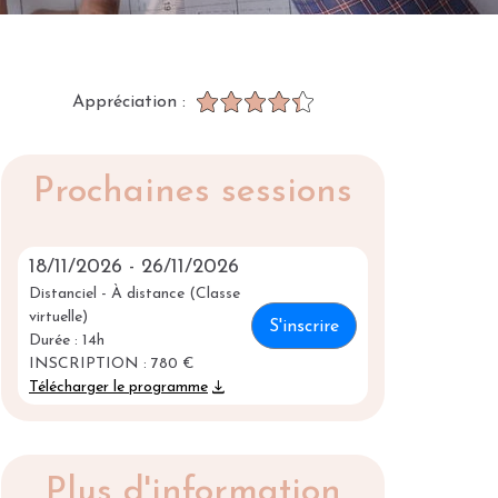
Appréciation :
Prochaines sessions
18/11/2026 - 26/11/2026
Distanciel - À distance (Classe
virtuelle)
S'inscrire
Durée : 14h
INSCRIPTION :
780 €
download
Télécharger le programme
Plus d'information