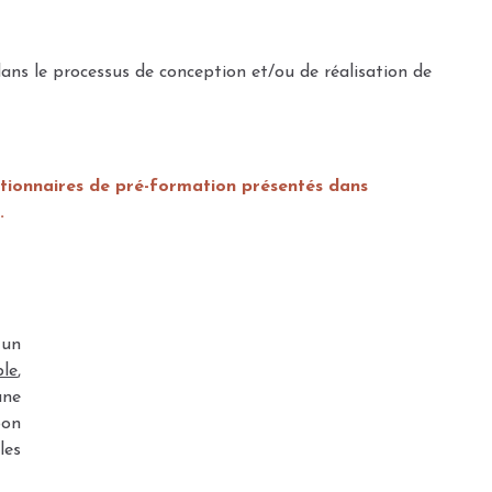
ans le processus de conception et/ou de réalisation de
stionnaires de pré-formation présentés dans
.
 un
le
,
une
bon
les